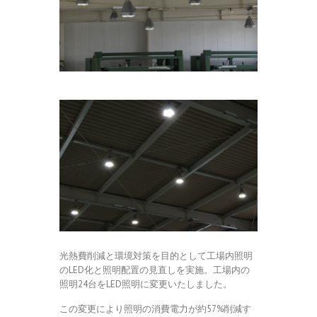
光熱費削減と環境対策を目的として工場内照明
のLED化と照明配置の見直しを実施。工場内の
照明24台をLED照明に変更いたしました。
この変更により照明の消費電力が約57%削減す